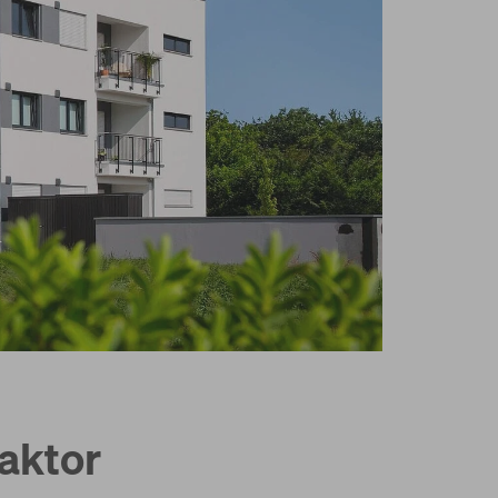
Reihen- und
Mehrfamilienhäuser
Beherbergung
Mitarbeiterwohnungen
aktor