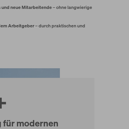
is und neue Mitarbeitende
– ohne langwierige
 dem Arbeitgeber
– durch praktischen und
t+
g für modernen