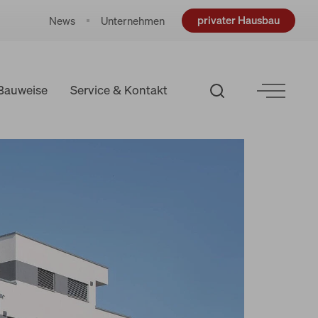
privater Hausbau
News
Unternehmen
Bauweise
Service & Kontakt
Anlageimmobilien
Mixed-Use-Immobilien
Pflegeheime und
Generationenwohnen
Verwaltungsgebäude und
Hallen