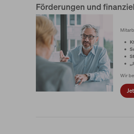
Förderungen und finanziel
Mitarb
K
S
S
„
Wir be
Je